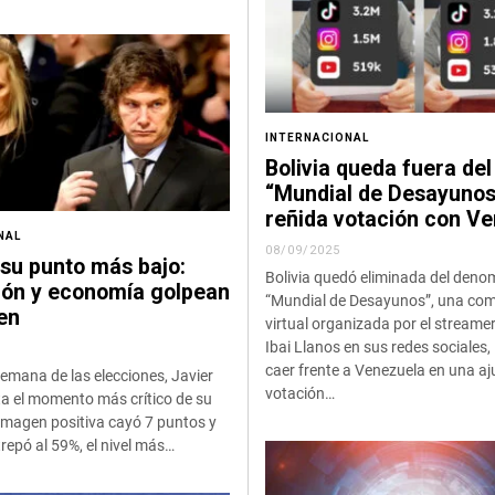
INTERNACIONAL
Bolivia queda fuera del
“Mundial de Desayunos
reñida votación con V
NAL
08/09/2025
 su punto más bajo:
Bolivia quedó eliminada del den
ión y economía golpean
“Mundial de Desayunos”, una co
en
virtual organizada por el streame
Ibai Llanos en sus redes sociales,
caer frente a Venezuela en una a
emana de las elecciones, Javier
votación…
ta el momento más crítico de su
 imagen positiva cayó 7 puntos y
trepó al 59%, el nivel más…