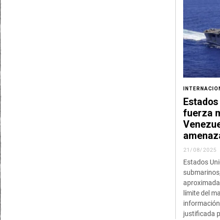
INTERNACIO
Estados
fuerza m
Venezue
amenaza
21/08/2025
Estados Uni
submarinos,
aproximadam
límite del m
información 
justificada