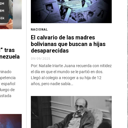
NACIONAL
El calvario de las madres
bolivianas que buscan a hijas
” tras
desaparecidas
enezuela
09/09/2025
Por: Natalie Iriarte Juana recuerda con nitidez
ominado
el día en que el mundo se le partió en dos.
mpetencia
Llegó al colegio a recoger a su hija de 12
r español
años, pero nadie sabía…
 luego de
justada