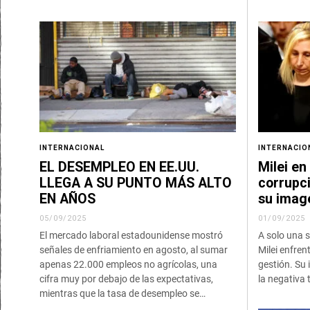
INTERNACIONAL
INTERNACIO
EL DESEMPLEO EN EE.UU.
Milei en
LLEGA A SU PUNTO MÁS ALTO
corrupc
EN AÑOS
su imag
05/09/2025
01/09/2025
El mercado laboral estadounidense mostró
A solo una s
señales de enfriamiento en agosto, al sumar
Milei enfren
apenas 22.000 empleos no agrícolas, una
gestión. Su
cifra muy por debajo de las expectativas,
la negativa 
mientras que la tasa de desempleo se…