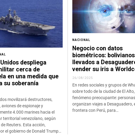
NACIONAL
Negocio con datos
biométricos: bolivianos
NAL
llevados a Desaguader
 Unidos despliega
vender su iris a Worldc
ilitar cerca de
la en una medida que
26/08/2025
 su soberanía
En redes sociales y grupos de Wh
sobre todo de la ciudad de El Alto
fenómeno preocupante: personas
dos movilizará destructores,
organizan viajes a Desaguadero, e
 aviones de espionaje y
frontera con Perú, para…
ente 4.000 marines hacia el
ar territorial venezolano, según
de Reuters. Esta acción,
 por el gobierno de Donald Trump…