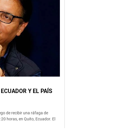
 ECUADOR Y EL PAÍS
go de recibir una ráfaga de
20 horas, en Quito, Ecuador. El