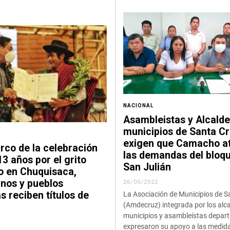
NACIONAL
Asambleistas y Alcalde
municipios de Santa C
exigen que Camacho a
rco de la celebración
las demandas del bloq
13 años por el grito
San Julián
io en Chuquisaca,
nos y pueblos
26/05/2022
s reciben títulos de
La Asociación de Municipios de S
(Amdecruz) integrada por los alc
municipios y asambleístas depar
expresaron su apoyo a las medid