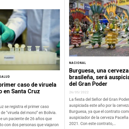
NACIONAL
Burguesa, una cerveza
brasileña, será auspic
SALUD
del Gran Poder
primer caso de viruela
o en Santa Cruz
26/05/2022
La fiesta del Señor del Gran Pode
auspiciada este año por la cervez
z se registra el primer caso
Burguesa, ya que el contrato co
e “viruela del mono” en Bolivia.
auspiciador de la cerveza Paceña
de un paciente de 26 años que
2021. Con este contrato,…
to con dos personas que viajaron