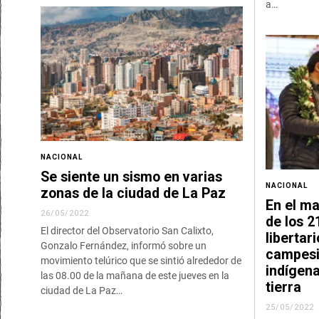
a…
NACIONAL
Se siente un sismo en varias
NACIONAL
zonas de la ciudad de La Paz
En el ma
26/05/2022
de los 2
El director del Observatorio San Calixto,
libertar
Gonzalo Fernández, informó sobre un
campesi
movimiento telúrico que se sintió alrededor de
indígena
las 08.00 de la mañana de este jueves en la
tierra
ciudad de La Paz…
25/05/2022