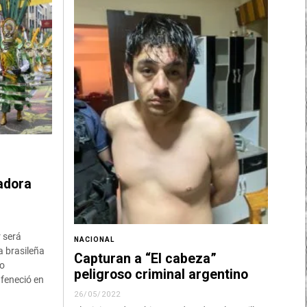
iadora
r será
NACIONAL
a brasileña
Capturan a “El cabeza”
mo
peligroso criminal argentino
 feneció en
26/05/2022