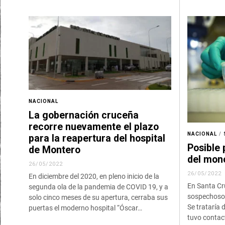
NACIONAL
La gobernación cruceña
recorre nuevamente el plazo
NACIONAL
/
para la reapertura del hospital
Posible 
de Montero
del mon
26/05/2022
26/05/2022
En diciembre del 2020, en pleno inicio de la
En Santa Cru
segunda ola de la pandemia de COVID 19, y a
sospechoso d
solo cinco meses de su apertura, cerraba sus
Se trataría 
puertas el moderno hospital “Óscar…
tuvo contac