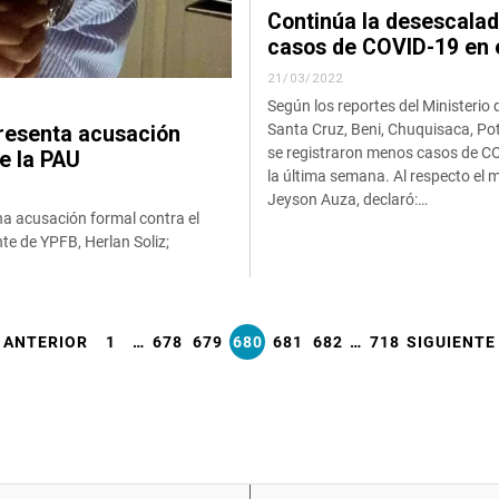
Continúa la desescala
casos de COVID-19 en e
21/03/2022
Según los reportes del Ministerio 
Santa Cruz, Beni, Chuquisaca, Pot
presenta acusación
se registraron menos casos de C
de la PAU
la última semana. Al respecto el m
Jeyson Auza, declaró:…
na acusación formal contra el
te de YPFB, Herlan Soliz;
ANTERIOR
1
…
678
679
680
681
682
…
718
SIGUIENTE