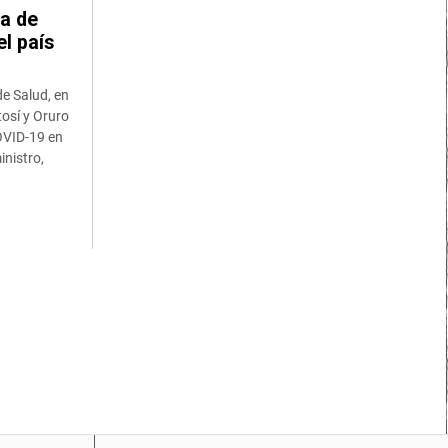
da de
l país
de Salud, en
osí y Oruro
OVID-19 en
inistro,