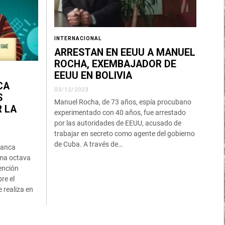
INTERNACIONAL
ARRESTAN EN EEUU A MANUEL
ROCHA, EXEMBAJADOR DE
EEUU EN BOLIVIA
CA
03/12/2023
S
Manuel Rocha, de 73 años, espía procubano
R LA
experimentado con 40 años, fue arrestado
por las autoridades de EEUU, acusado de
trabajar en secreto como agente del gobierno
de Cuba. A través de…
uanca
ima octava
ención
re el
 realiza en