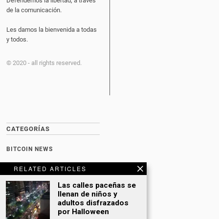
Defendemos la libertad, a través
de la comunicación.
Les damos la bienvenida a todas
y todos.
© 2020 - all rights reserved.
CATEGORÍAS
BITCOIN NEWS
CULTURA
RELATED ARTICLES
DATING
Las calles paceñas se
llenan de niños y
DEPORTES
adultos disfrazados
por Halloween
ECONOMÍA