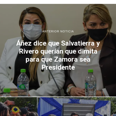
ANTERIOR NOTICIA
Áñez dice que Salvatierra y
Rivero querían que dimita
para que Zamora sea
Presidente