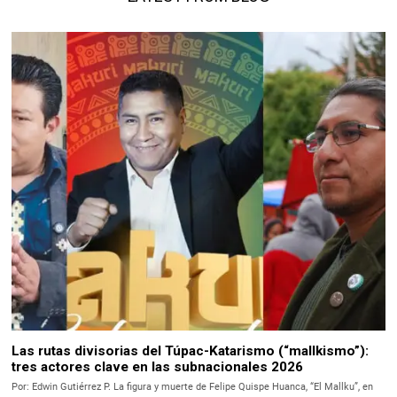
Las rutas divisorias del Túpac-Katarismo (“mallkismo”):
tres actores clave en las subnacionales 2026
Por: Edwin Gutiérrez P. La figura y muerte de Felipe Quispe Huanca, “El Mallku”, en