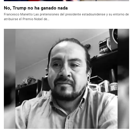
No, Trump no ha ganado nada
Francesco Manetto Las pretensiones del presidente estadounidense y su entorno de
atribuirse el Premio Nobel de…