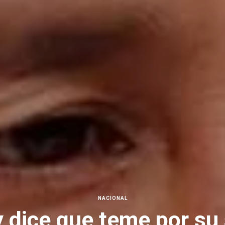
NACIONAL
y dice que teme por s