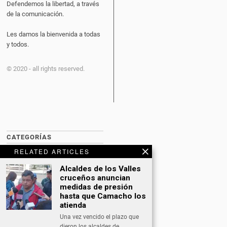
Defendemos la libertad, a través
de la comunicación.
Les damos la bienvenida a todas
y todos.
© 2020 - all rights reserved.
CATEGORÍAS
RELATED ARTICLES
BITCOIN NEWS
Alcaldes de los Valles
CULTURA
cruceños anuncian
medidas de presión
DATING
hasta que Camacho los
atienda
DEPORTES
Una vez vencido el plazo que
dieron los alcaldes de…
ECONOMÍA