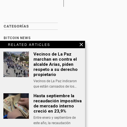
CATEGORÍAS
BITCOIN NEWS
RELATED ARTICLES
CULTURA
Vecinos de La Paz
DATING
marchan en contra el
alcalde Arias, piden
DEPORTES
respeto a su derecho
propietario
ECONOMÍA
Vecinos de La Paz indicaron
INTERNACIONAL
que están cansados de los…
Hasta septiembre la
NACIONAL
recaudación impositiva
OPINIÓN
de mercado interno
creció en 23,9%
SALUD
Entre enero y septiembre de
este año, la recaudación
TECNOLOGÍA