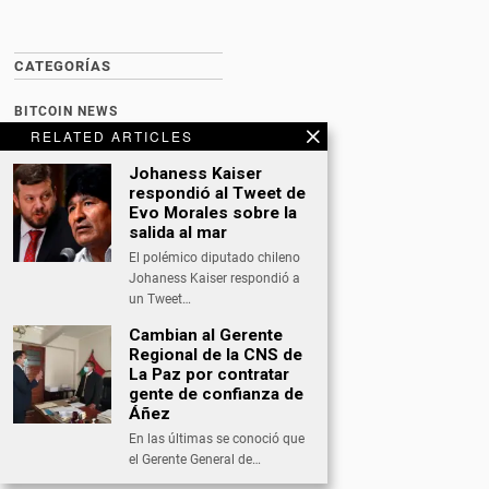
CATEGORÍAS
BITCOIN NEWS
RELATED ARTICLES
CULTURA
Johaness Kaiser
DATING
respondió al Tweet de
Evo Morales sobre la
DEPORTES
salida al mar
El polémico diputado chileno
ECONOMÍA
Johaness Kaiser respondió a
INTERNACIONAL
un Tweet…
Cambian al Gerente
NACIONAL
Regional de la CNS de
OPINIÓN
La Paz por contratar
gente de confianza de
SALUD
Áñez
En las últimas se conoció que
TECNOLOGÍA
el Gerente General de…