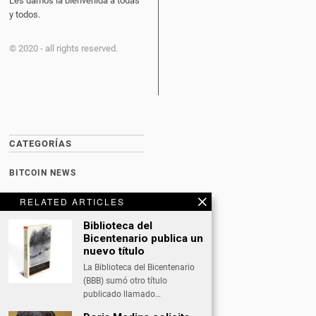
Les damos la bienvenida a todas
y todos.
© 2020 - all rights reserved.
CATEGORÍAS
BITCOIN NEWS
CULTURA
RELATED ARTICLES
DATING
Biblioteca del
Bicentenario publica un
DEPORTES
nuevo título
La Biblioteca del Bicentenario
ECONOMÍA
(BBB) sumó otro título
INTERNACIONAL
publicado llamado…