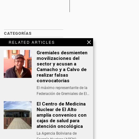
CATEGORÍAS
RELATED ARTICLES
BITCOIN NEWS
Gremiales desmienten
CULTURA
movilizaciones del
sector y acusan a
DATING
Camacho y a Calvo de
realizar falsas
DEPORTES
convocatorias
El máximo representante de la
ECONOMÍA
Federación de Gremiales de El…
INTERNACIONAL
El Centro de Medicina
Nuclear de El Alto
NACIONAL
amplía convenios con
cajas de salud para
OPINIÓN
atención oncológica
SALUD
La Agencia Boliviana de