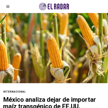
INTERNACIONAL
México analiza dejar de importar
maíz transgénico de EE.UU.