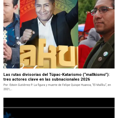
Las rutas divisorias del Túpac-Katarismo (“mallkismo”):
tres actores clave en las subnacionales 2026
Por: Edwin Gutiérrez P. La figura y muerte de Felipe Quispe Huanca, “El Mallku”, en
2021,…