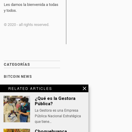
Les damos la bienvenida a todas
y todos.
© 2020 - all rights reserved.
CATEGORÍAS
BITCOIN NEWS
CULTURA
RELATED ARTICLES
DATING
¿Qué es la Gestora
Pública?
DEPORTES
La Gestora es una Empresa
Pública Nacional Estratégica
ECONOMÍA
que tiene…
INTERNACIONAL
Choquehuanca