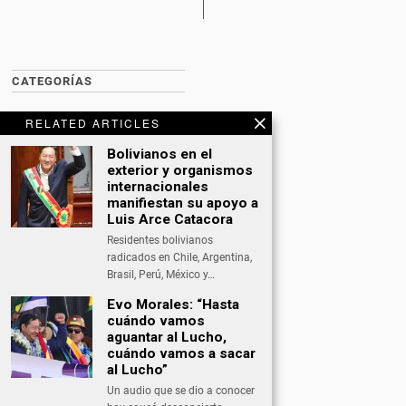
CATEGORÍAS
BITCOIN NEWS
RELATED ARTICLES
CULTURA
Bolivianos en el
exterior y organismos
DATING
internacionales
manifiestan su apoyo a
DEPORTES
Luis Arce Catacora
Residentes bolivianos
ECONOMÍA
radicados en Chile, Argentina,
INTERNACIONAL
Brasil, Perú, México y…
Evo Morales: “Hasta
NACIONAL
cuándo vamos
OPINIÓN
aguantar al Lucho,
cuándo vamos a sacar
SALUD
al Lucho”
Un audio que se dio a conocer
TECNOLOGÍA