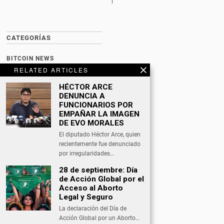
CATEGORÍAS
BITCOIN NEWS
RELATED ARTICLES
CULTURA
HÉCTOR ARCE
DATING
DENUNCIA A
FUNCIONARIOS POR
DEPORTES
EMPAÑAR LA IMAGEN
DE EVO MORALES
ECONOMÍA
El diputado Héctor Arce, quien
INTERNACIONAL
recientemente fue denunciado
por irregularidades…
NACIONAL
28 de septiembre: Día
OPINIÓN
de Acción Global por el
Acceso al Aborto
SALUD
Legal y Seguro
La declaración del Día de
TECNOLOGÍA
Acción Global por un Aborto…