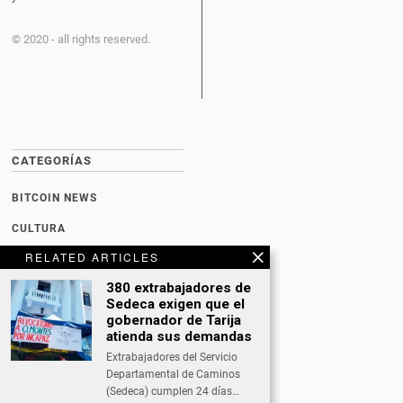
© 2020 - all rights reserved.
CATEGORÍAS
BITCOIN NEWS
CULTURA
RELATED ARTICLES
DATING
380 extrabajadores de
DEPORTES
Sedeca exigen que el
gobernador de Tarija
ECONOMÍA
atienda sus demandas
INTERNACIONAL
Extrabajadores del Servicio
Departamental de Caminos
NACIONAL
(Sedeca) cumplen 24 días…