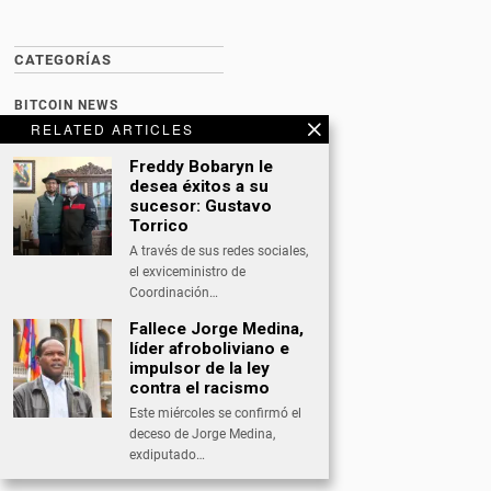
CATEGORÍAS
BITCOIN NEWS
RELATED ARTICLES
CULTURA
Freddy Bobaryn le
DATING
desea éxitos a su
sucesor: Gustavo
DEPORTES
Torrico
A través de sus redes sociales,
ECONOMÍA
el exviceministro de
INTERNACIONAL
Coordinación…
Fallece Jorge Medina,
NACIONAL
líder afroboliviano e
OPINIÓN
impulsor de la ley
contra el racismo
SALUD
Este miércoles se confirmó el
deceso de Jorge Medina,
TECNOLOGÍA
exdiputado…