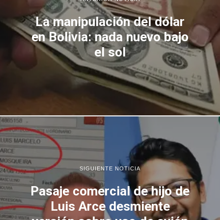
La manipulación del dólar
en Bolivia: nada nuevo bajo
el sol
SIGUIENTE NOTICIA
Pasaje comercial de hijo de
Luis Arce desmiente