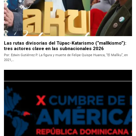
Las rutas divisorias del Túpac-Katarismo (“mallkismo”):
tres actores clave en las subnacionales 2026
Por: Edwin Gutiérrez P. La figura y muerte de Felipe Quispe Huanca, “El Mallku”, en
2021,…