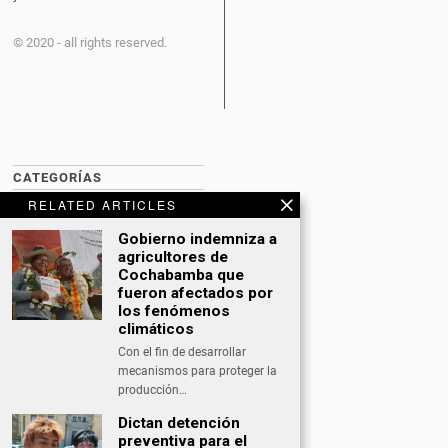
© 2020 - all rights reserved.
CATEGORÍAS
RELATED ARTICLES
BITCOIN NEWS
Gobierno indemniza a
CULTURA
agricultores de
Cochabamba que
DATING
fueron afectados por
los fenómenos
DEPORTES
climáticos
Con el fin de desarrollar
ECONOMÍA
mecanismos para proteger la
INTERNACIONAL
producción…
Dictan detención
NACIONAL
preventiva para el