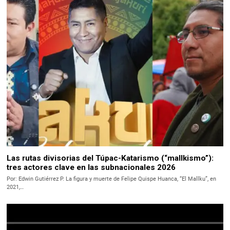
Las rutas divisorias del Túpac-Katarismo (“mallkismo”):
tres actores clave en las subnacionales 2026
Por: Edwin Gutiérrez P. La figura y muerte de Felipe Quispe Huanca, “El Mallku”, en
2021,…