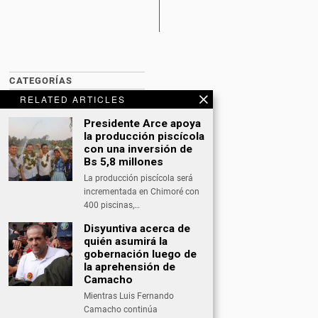
CATEGORÍAS
RELATED ARTICLES
BITCOIN NEWS
Presidente Arce apoya
CULTURA
la producción
piscícola
con una inversión de
DATING
Bs 5,8 millones
La producción piscícola será
DEPORTES
incrementada en Chimoré con
400 piscinas,…
ECONOMÍA
Disyuntiva acerca de
INTERNACIONAL
quién asumirá la
gobernación luego de
NACIONAL
la aprehensión de
Camacho
OPINIÓN
Mientras Luis Fernando
SALUD
Camacho continúa