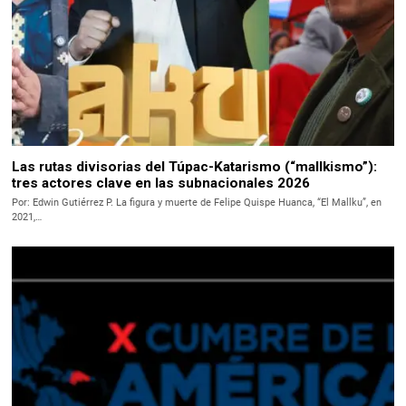
Las rutas divisorias del Túpac-Katarismo (“mallkismo”):
tres actores clave en las subnacionales 2026
Por: Edwin Gutiérrez P. La figura y muerte de Felipe Quispe Huanca, “El Mallku”, en
2021,…