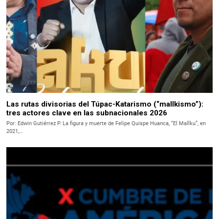
Las rutas divisorias del Túpac-Katarismo (“mallkismo”):
tres actores clave en las subnacionales 2026
Por: Edwin Gutiérrez P. La figura y muerte de Felipe Quispe Huanca, “El Mallku”, en
2021,…