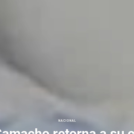
NACIONAL
amacho retorna a su c