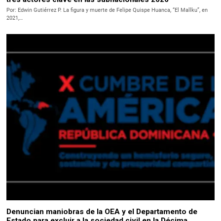
Por: Edwin Gutiérrez P. La figura y muerte de Felipe Quispe Huanca, “El Mallku”, en
2021,…
Denuncian maniobras de la OEA y el Departamento de
Estado para excluir a la sociedad civil en la Décima