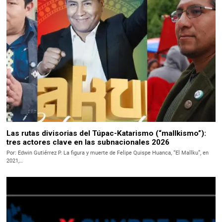
Las rutas divisorias del Túpac-Katarismo (“mallkismo”):
tres actores clave en las subnacionales 2026
Por: Edwin Gutiérrez P. La figura y muerte de Felipe Quispe Huanca, “El Mallku”, en
2021,…