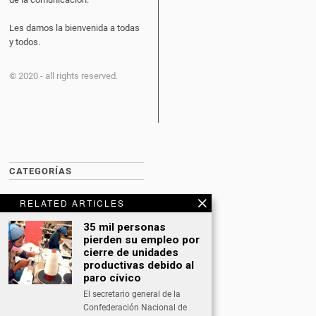
Les damos la bienvenida a todas
y todos.
© 2020 - all rights reserved.
CATEGORÍAS
BITCOIN NEWS
RELATED ARTICLES
CULTURA
35 mil personas
pierden su empleo por
DATING
cierre de unidades
productivas debido al
DEPORTES
paro cívico
El secretario general de la
ECONOMÍA
Confederación Nacional de