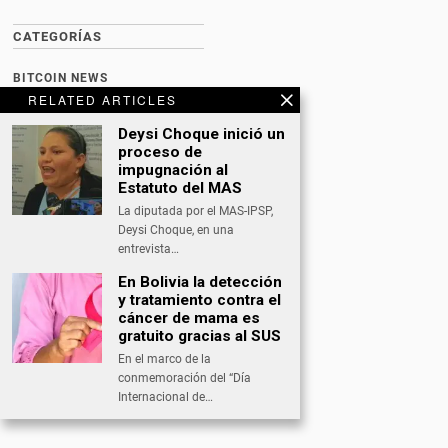
CATEGORÍAS
BITCOIN NEWS
RELATED ARTICLES
CULTURA
Deysi Choque inició un
DATING
proceso de
impugnación al
DEPORTES
Estatuto del MAS
La diputada por el MAS-IPSP,
ECONOMÍA
Deysi Choque, en una
INTERNACIONAL
entrevista…
En Bolivia la detección
NACIONAL
y tratamiento contra el
OPINIÓN
cáncer de mama es
gratuito gracias al SUS
SALUD
En el marco de la
conmemoración del “Día
TECNOLOGÍA
Internacional de…