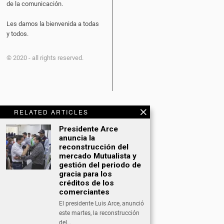
de la comunicación.
Les damos la bienvenida a todas
y todos.
© 2020 - all rights reserved.
RELATED ARTICLES
CATEGORÍAS
Presidente Arce
anuncia la
BITCOIN NEWS
reconstrucción del
mercado Mutualista y
CULTURA
gestión del periodo de
gracia para los
DATING
créditos de los
comerciantes
DEPORTES
El presidente Luis Arce, anunció
este martes, la reconstrucción
ECONOMÍA
del…