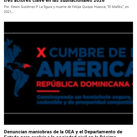
tres actores clave en las subnacionales 2026
Por: Edwin Gutiérrez P. La figura y muerte de Felipe Quispe Huanca, “El Mallku”, en
2021,…
Denuncian maniobras de la OEA y el Departamento de