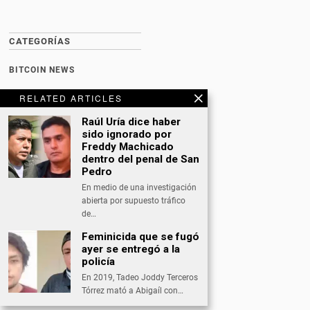
CATEGORÍAS
BITCOIN NEWS
CULTURA
RELATED ARTICLES
DATING
Raúl Uría dice haber
sido ignorado por
DEPORTES
Freddy Machicado
dentro del penal de San
ECONOMÍA
Pedro
INTERNACIONAL
En medio de una investigación
abierta por supuesto tráfico
NACIONAL
de…
OPINIÓN
Feminicida que se fugó
ayer se entregó a la
SALUD
policía
En 2019, Tadeo Joddy Terceros
TECNOLOGÍA
Tórrez mató a Abigaíl con…