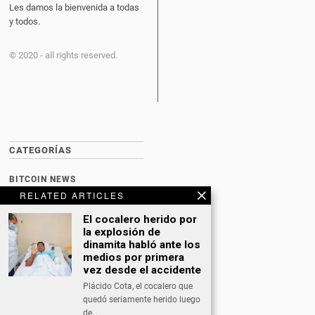
Les damos la bienvenida a todas
y todos.
© 2020 - all rights reserved.
CATEGORÍAS
BITCOIN NEWS
RELATED ARTICLES
CULTURA
El cocalero herido por
DATING
la explosión de
dinamita habló ante los
DEPORTES
medios por primera
vez desde el accidente
ECONOMÍA
Plácido Cota, el cocalero que
INTERNACIONAL
quedó seriamente herido luego
de…