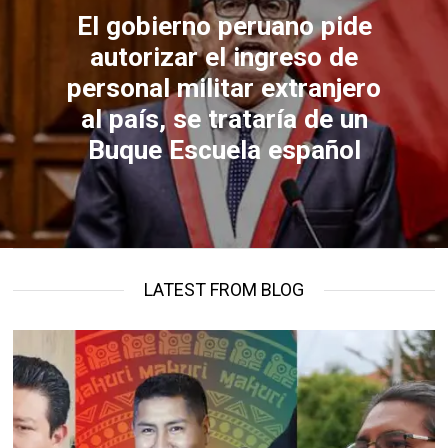
El gobierno peruano pide
autorizar el ingreso de
personal militar extranjero
al país, se trataría de un
Buque Escuela español
LATEST FROM BLOG