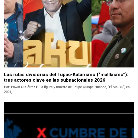
Las rutas divisorias del Túpac-Katarismo (“mallkismo”):
tres actores clave en las subnacionales 2026
Por: Edwin Gutiérrez P. La figura y muerte de Felipe Quispe Huanca, “El Mallku”, en
2021,…