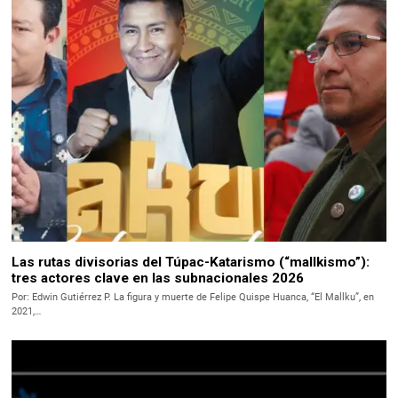
Las rutas divisorias del Túpac-Katarismo (“mallkismo”):
tres actores clave en las subnacionales 2026
Por: Edwin Gutiérrez P. La figura y muerte de Felipe Quispe Huanca, “El Mallku”, en
2021,…