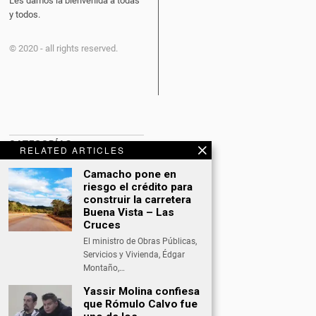
Les damos la bienvenida a todas
y todos.
© 2020 - all rights reserved.
CATEGORÍAS
RELATED ARTICLES
Camacho pone en
BITCOIN NEWS
riesgo el crédito para
CULTURA
construir la carretera
Buena Vista – Las
DATING
Cruces
El ministro de Obras Públicas,
DEPORTES
Servicios y Vivienda, Édgar
Montaño,…
ECONOMÍA
Yassir Molina confiesa
INTERNACIONAL
que Rómulo Calvo fue