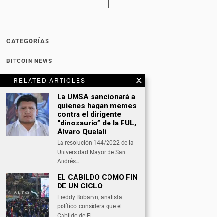
CATEGORÍAS
BITCOIN NEWS
CULTURA
RELATED ARTICLES
DATING
La UMSA sancionará a
quienes hagan memes
DEPORTES
contra el dirigente
“dinosaurio” de la FUL,
ECONOMÍA
Álvaro Quelali
La resolución 144/2022 de la
INTERNACIONAL
Universidad Mayor de San
NACIONAL
Andrés…
EL CABILDO COMO FIN
OPINIÓN
DE UN CICLO
SALUD
Freddy Bobaryn, analista
político, considera que el
TECNOLOGÍA
Cabildo de El…