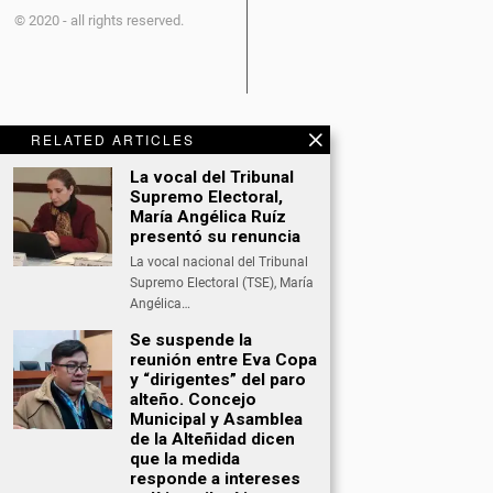
© 2020 - all rights reserved.
RELATED ARTICLES
CATEGORÍAS
La vocal del Tribunal
Supremo Electoral,
María Angélica Ruíz
BITCOIN NEWS
presentó su renuncia
CULTURA
La vocal nacional del Tribunal
Supremo Electoral (TSE), María
DATING
Angélica…
DEPORTES
Se suspende la
reunión entre Eva Copa
ECONOMÍA
y “dirigentes” del paro
alteño. Concejo
INTERNACIONAL
Municipal y Asamblea
de la Alteñidad dicen
NACIONAL
que la medida
responde a intereses
OPINIÓN