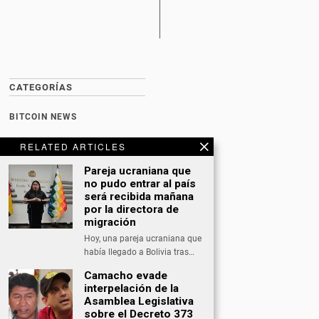
CATEGORÍAS
BITCOIN NEWS
CULTURA
RELATED ARTICLES
DATING
Pareja ucraniana que
no pudo entrar al país
DEPORTES
será recibida mañana
por la directora de
ECONOMÍA
migración
INTERNACIONAL
Hoy, una pareja ucraniana que
había llegado a Bolivia tras…
NACIONAL
Camacho evade
OPINIÓN
interpelación de la
Asamblea Legislativa
SALUD
sobre el Decreto 373