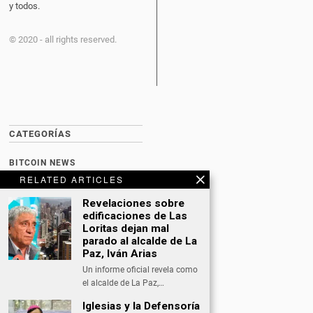
y todos.
© 2020 - all rights reserved.
CATEGORÍAS
BITCOIN NEWS
RELATED ARTICLES
CULTURA
Revelaciones sobre
DATING
edificaciones de Las
Loritas dejan mal
DEPORTES
parado al alcalde de La
Paz, Iván Arias
ECONOMÍA
Un informe oficial revela como
INTERNACIONAL
el alcalde de La Paz,…
Iglesias y la Defensoría
NACIONAL