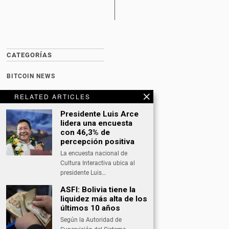
CATEGORÍAS
BITCOIN NEWS
CULTURA
RELATED ARTICLES
DATING
Presidente Luis Arce
lidera una encuesta
DEPORTES
con 46,3% de
percepción positiva
ECONOMÍA
La encuesta nacional de
INTERNACIONAL
Cultura Interactiva ubica al
presidente Luis…
NACIONAL
ASFI: Bolivia tiene la
OPINIÓN
liquidez más alta de los
últimos 10 años
SALUD
Según la Autoridad de