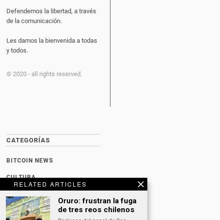
Defendemos la libertad, a través
de la comunicación.
Les damos la bienvenida a todas
y todos.
© 2020 - all rights reserved.
CATEGORÍAS
BITCOIN NEWS
CULTURA
RELATED ARTICLES
DATING
Oruro: frustran la fuga
de tres reos chilenos
DEPORTES