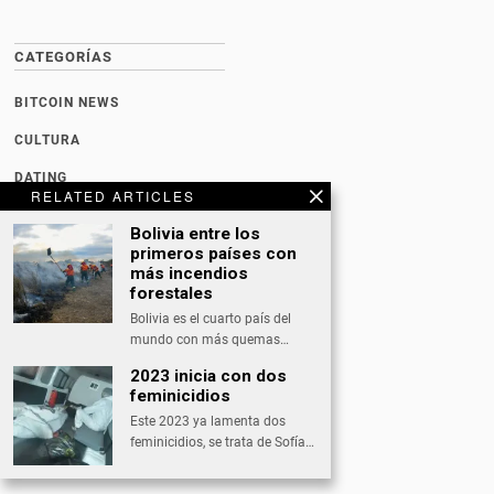
CATEGORÍAS
BITCOIN NEWS
CULTURA
DATING
RELATED ARTICLES
DEPORTES
Bolivia entre los
primeros países con
ECONOMÍA
más incendios
INTERNACIONAL
forestales
Bolivia es el cuarto país del
NACIONAL
mundo con más quemas…
OPINIÓN
2023 inicia con dos
feminicidios
SALUD
Este 2023 ya lamenta dos
TECNOLOGÍA
feminicidios, se trata de Sofía…