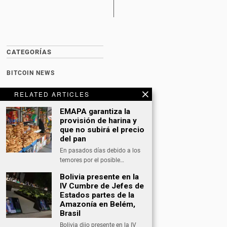
CATEGORÍAS
BITCOIN NEWS
CULTURA
RELATED ARTICLES
DATING
EMAPA garantiza la
provisión de harina y
DEPORTES
que no subirá el precio
del pan
ECONOMÍA
En pasados días debido a los
INTERNACIONAL
temores por el posible…
Bolivia presente en la
NACIONAL
IV Cumbre de Jefes de
OPINIÓN
Estados partes de la
Amazonía en Belém,
SALUD
Brasil
Bolivia dijo presente en la IV