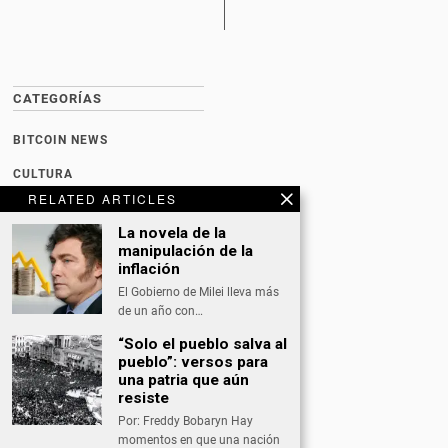
CATEGORÍAS
BITCOIN NEWS
CULTURA
RELATED ARTICLES
DATING
La novela de la
DEPORTES
manipulación de la
inflación
ECONOMÍA
El Gobierno de Milei lleva más
INTERNACIONAL
de un año con…
“Solo el pueblo salva al
NACIONAL
pueblo”: versos para
una patria que aún
OPINIÓN
resiste
SALUD
Por: Freddy Bobaryn Hay
momentos en que una nación
TECNOLOGÍA